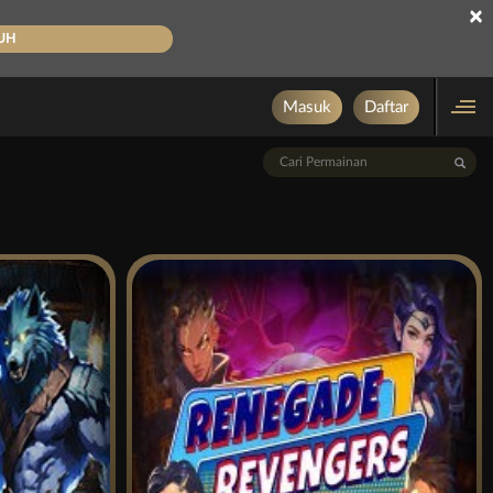
×
UH
Masuk
Daftar