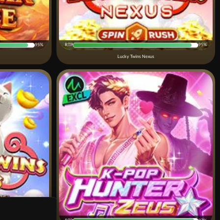
95%
RTP
95%
Lucky Twins Nexus