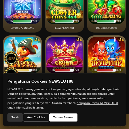
RTP
95%
RTP
94%
RTP
91%
Crystal 777 DELUXE
Clover Coins 4x4
100 Blazing Clover
RTP
84%
RTP
79%
RTP
83%
Lucky Macaw
Crown of Fortune
Devil Fire Twins
Pengaturan Cookies NEWSLOT88
NEWSLOT88 menggunakan cookies penting agar situs dapat berjalan dengan baik.
Dengan persetujuan Anda, kami juga dapat menggunakan cookies analitik untuk
memahami penggunaan situs, meningkatkan performa, serta memberikan
pengalaman yang lebih nyaman. Silakan membaca
Kebijakan Privasi NEWSLOT88
untuk informasi lebih lanjut.
Tolak
Atur Cookies
Terima Semua
RTP
90%
RTP
84%
RTP
86%
Beranda
Promosi
Masuk
Hub. Kami
Akun Saya
Fortune Hook Boom
Dice & Drop
Supernova