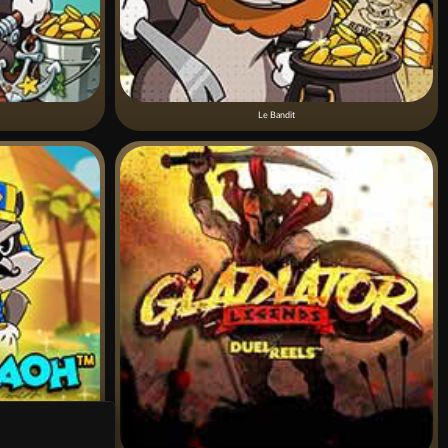
Le Bandit