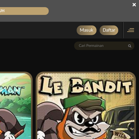
×
UH
Masuk
Daftar