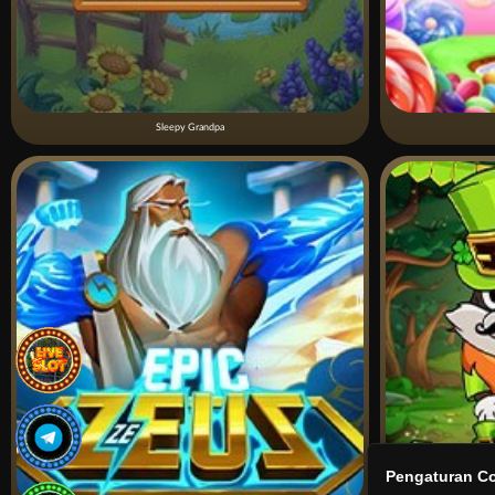
Sleepy Grandpa
Pengaturan C