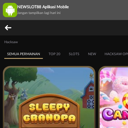
NEWSLOT88 Aplikasi Mobile
Jangan tampilkan lagi hari ini
Hacksaw
SEMUA PERMAINAN
TOP 20
SLOTS
NEW
HACKSAW OP