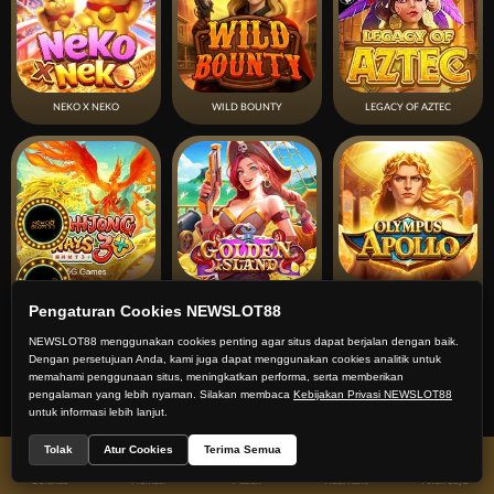
NEKO X NEKO
WILD BOUNTY
LEGACY OF AZTEC
MAHJONG WAYS 3+
GOLDEN ISLAND
OLYMPUS APOLLO
Pengaturan Cookies NEWSLOT88
NEWSLOT88 menggunakan cookies penting agar situs dapat berjalan dengan baik.
Dengan persetujuan Anda, kami juga dapat menggunakan cookies analitik untuk
memahami penggunaan situs, meningkatkan performa, serta memberikan
pengalaman yang lebih nyaman. Silakan membaca
Kebijakan Privasi NEWSLOT88
untuk informasi lebih lanjut.
Tolak
Atur Cookies
Terima Semua
Beranda
Promosi
Masuk
Hub. Kami
Akun Saya
NEKO TITAN
GOLDEN RHINO
MAHJONG WAYS 3