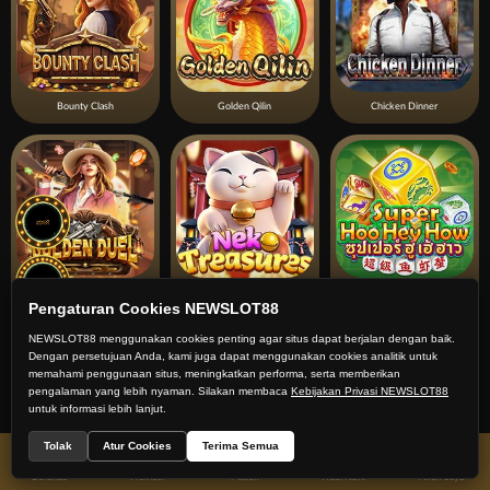
Bounty Clash
Golden Qilin
Chicken Dinner
Golden Duel
Neko Treasures
Super Hoo Hey How
Pengaturan Cookies NEWSLOT88
NEWSLOT88 menggunakan cookies penting agar situs dapat berjalan dengan baik.
Dengan persetujuan Anda, kami juga dapat menggunakan cookies analitik untuk
memahami penggunaan situs, meningkatkan performa, serta memberikan
pengalaman yang lebih nyaman. Silakan membaca
Kebijakan Privasi NEWSLOT88
untuk informasi lebih lanjut.
Tolak
Atur Cookies
Terima Semua
Beranda
Promosi
Masuk
Hub. Kami
Akun Saya
Blessing Temple
T-Rex
Rich Now