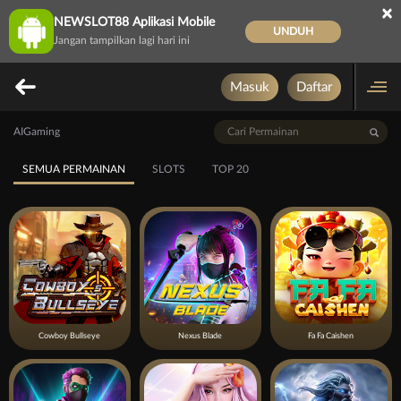
×
NEWSLOT88 Aplikasi Mobile
UNDUH
Jangan tampilkan lagi hari ini
Masuk
Daftar
AIGaming
SEMUA PERMAINAN
SLOTS
TOP 20
Cowboy Bullseye
Nexus Blade
Fa Fa Caishen