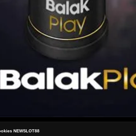
MAIN
ookies NEWSLOT88