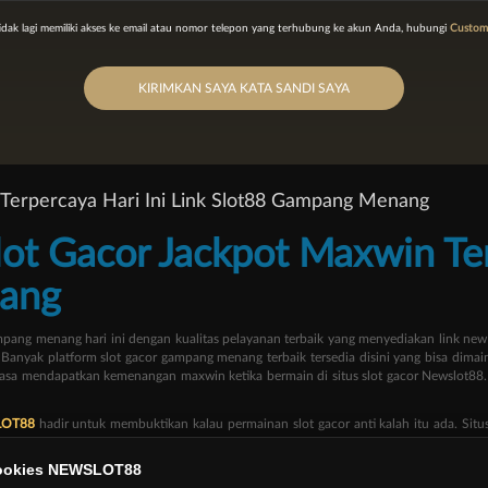
tidak lagi memiliki akses ke email atau nomor telepon yang terhubung ke akun Anda, hubungi
Custom
Terpercaya Hari Ini Link Slot88 Gampang Menang
t Gacor Jackpot Maxwin Terp
ang
mpang menang hari ini dengan kualitas pelayanan terbaik yang menyediakan link new 
Banyak platform slot gacor gampang menang terbaik tersedia disini yang bisa dim
 biasa mendapatkan kemenangan maxwin ketika bermain di situs slot gacor Newslot88.
LOT88
hadir untuk membuktikan kalau permainan slot gacor anti kalah itu ada. Sit
engan winrate tinggi. Sehingga para pemain bisa mendapatkan kepercayaan diri yang
idak akan pernah anda rasakan ketika bermain di situs slot online lainnya. Berapap
ookies NEWSLOT88