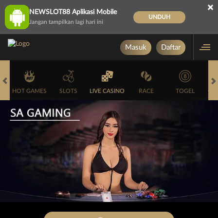
×
NEWSLOT88 Aplikasi Mobile
UNDUH
Jangan tampilkan lagi hari ini
Masuk
Daftar
HOT GAMES
SLOTS
LIVE CASINO
RACE
TOGEL
OL