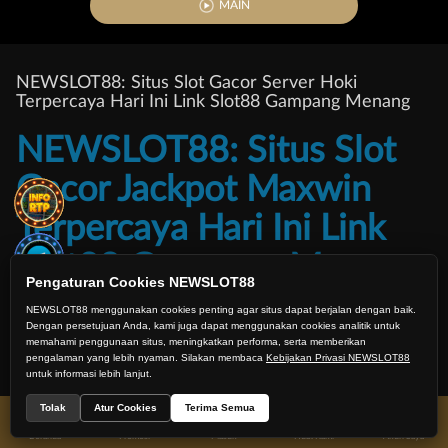
MAIN
NEWSLOT88: Situs Slot Gacor Server Hoki
Terpercaya Hari Ini Link Slot88 Gampang Menang
NEWSLOT88: Situs Slot
Gacor Jackpot Maxwin
Terpercaya Hari Ini Link
Slot88 Gampang Menang
Pengaturan Cookies NEWSLOT88
Selamat datang di
NEWSLOT88
rekomendasi situs slot gacor gampang menang
NEWSLOT88 menggunakan cookies penting agar situs dapat berjalan dengan baik.
hari ini dengan kualitas pelayanan terbaik yang menyediakan link new slot88
Dengan persetujuan Anda, kami juga dapat menggunakan cookies analitik untuk
terpanas 2026. Newslot88 dikenal sebagai situs slot gacor anti kalah yang
memahami penggunaan situs, meningkatkan performa, serta memberikan
mudah meraih keuntungan dalam waktu singkat. Banyak platform slot gacor
pengalaman yang lebih nyaman. Silakan membaca
Kebijakan Privasi NEWSLOT88
untuk informasi lebih lanjut.
gampang menang terbaik tersedia disini yang bisa dimainkan tanpa harus
mengeluarkan modal yang besar. Sudah banyak pecinta judi slot gacor diluar
Tolak
Atur Cookies
Terima Semua
sana yang merasakan sensasi luar biasa mendapatkan kemenangan maxwin
ketika bermain di situs slot gacor Newslot88. Jadi dengan begitu anda tidak
Beranda
Promosi
Masuk
Hub. Kami
Akun Saya
perlu lagi ragu untuk bermain dan meraih kemenangan bersama dengan kami