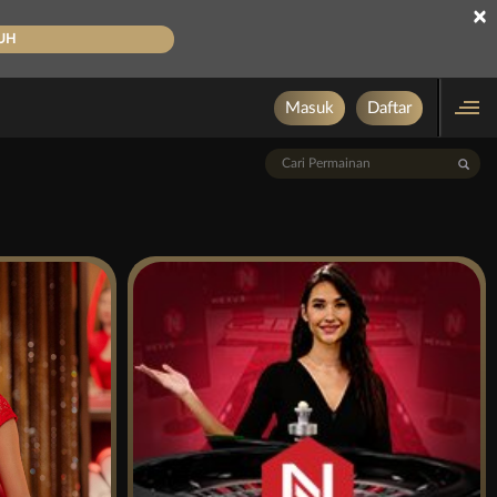
×
UH
Masuk
Daftar