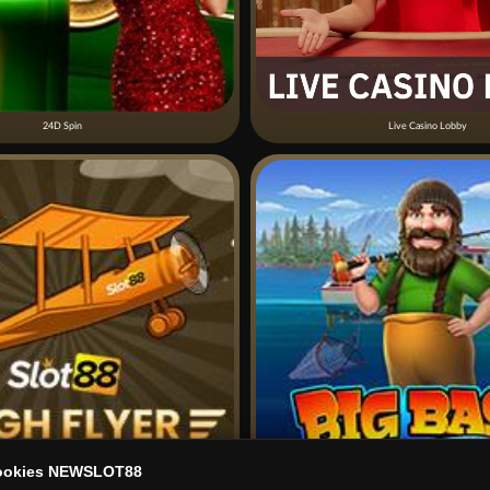
24D Spin
Live Casino Lobby
ookies NEWSLOT88