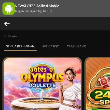
NEWSLOT88 Aplikasi Mobile
Jangan tampilkan lagi hari ini
PP Casino
SEMUA PERMAINAN
LIVE CASINO
CRASH GAME