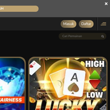
×
UH
Masuk
Daftar