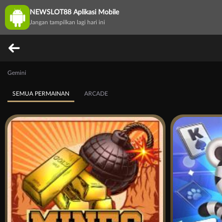
NEWSLOT88 Aplikasi Mobile
Jangan tampilkan lagi hari ini
Gemini
SEMUA PERMAINAN
ARCADE