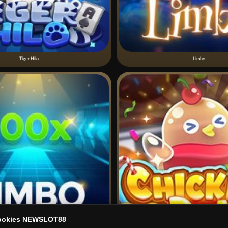
Tiger Hilo
Limbo
ookies NEWSLOT88