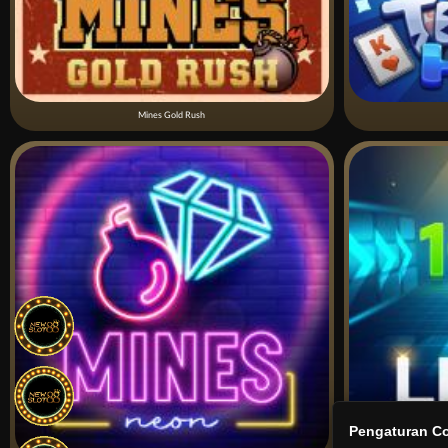
Mines Gold Rush
Pengaturan C